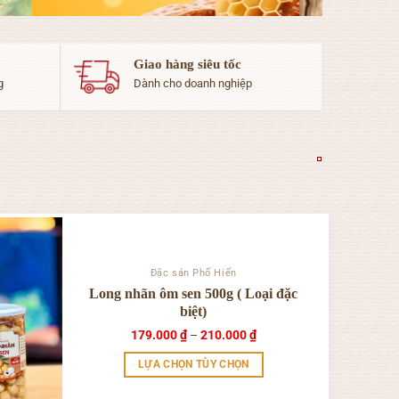
Giao hàng siêu tốc
g
Dành cho doanh nghiệp
Đặc sản Phố Hiến
Long nhãn ôm sen 500g ( Loại đặc
biệt)
Khoảng
179.000
₫
–
210.000
₫
giá:
từ
LỰA CHỌN TÙY CHỌN
179.000 ₫
đến
Sản
210.000 ₫