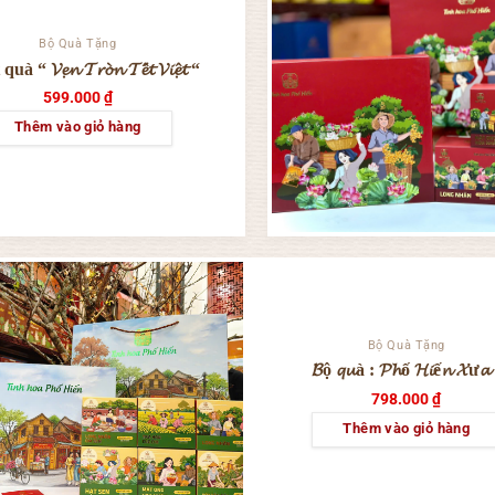
Bộ Quà Tặng
à “ 𝓥𝓮̣𝓷 𝓣𝓻𝓸̀𝓷 𝓣𝓮̂́𝓽 𝓥𝓲𝓮̣̂𝓽 “
599.000
₫
Thêm vào giỏ hàng
Bộ Quà Tặng
𝓑ộ 𝓺𝓾à : 𝓟𝓱ố 𝓗𝓲ế𝓷 𝓧ư𝓪
798.000
₫
Thêm vào giỏ hàng