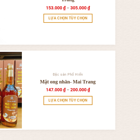
Khoảng
153.000
₫
–
305.000
₫
giá:
từ
LỰA CHỌN TÙY CHỌN
153.000 ₫
đến
Sản
305.000 ₫
phẩm
này
có
nhiều
biến
thể.
Đặc sản Phố Hiến
Các
Mật ong nhãn- Mai Trang
tùy
Khoảng
147.000
₫
–
200.000
₫
chọn
giá:
có
từ
LỰA CHỌN TÙY CHỌN
147.000 ₫
thể
đến
Sản
200.000 ₫
được
phẩm
chọn
này
trên
có
trang
nhiều