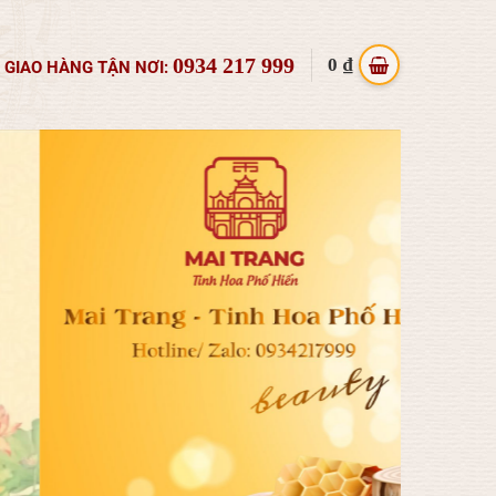
0934 217 999
0
₫
GIAO HÀNG TẬN NƠI: