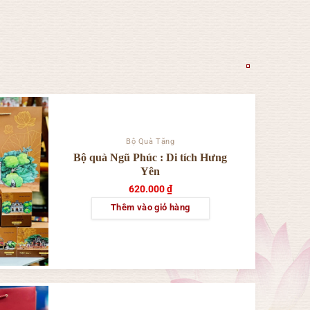
sản
biến
phẩm
thể.
Các
tùy
chọn
có
thể
được
chọn
Bộ Quà Tặng
trên
Bộ quà Ngũ Phúc : Di tích Hưng
trang
Yên
sản
620.000
₫
phẩm
Thêm vào giỏ hàng