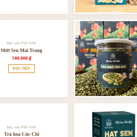
Đặc sản Phố Hiến
Mứt Sen Mai Trang
140.000
₫
ĐỌC TIẾP
Đặc sản Phố Hiến
Trà hoa Cúc Chi