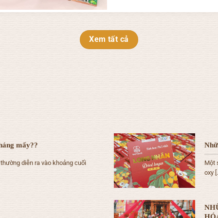
Xem tất cả
tháng mấy??
Nhữn
hường diễn ra vào khoảng cuối
Một 
oxy [.
NHỮ
HÓA