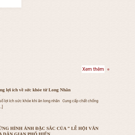
Xem thêm
g lợi ích về sức khỏe từ Long Nhãn
số lợi ích sức khỏe khi ăn long nhãn Cung cấp chất chống
..]
NG HÌNH ẢNH ĐẶC SẮC CỦA ” LỄ HỘI VĂN
 DÂN GIAN PHỐ HIẾN