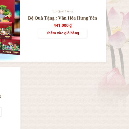
Bộ Quà Tặng
Bộ Quà Tặng : Văn Hóa Hưng Yên
441.000
₫
Thêm vào giỏ hàng
 !