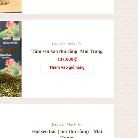
phẩm
này
có
nhiều
biến
thể.
Đặc sản Phố Hiến
Các
Tâm sen xao thủ công -Mai Trang
tùy
137.000
₫
chọn
có
Thêm vào giỏ hàng
thể
được
chọn
trên
trang
sản
phẩm
Đặc sản Phố Hiến
Hạt sen bắc ( bóc thu công) – Mai
Trang