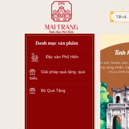
Bỏ
qua
nội
dung
Danh mục sản phẩm
Đặc sản Phố Hiến
Giải pháp quà tặng, quà
biếu
Bộ Quà Tặng